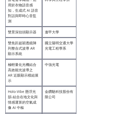
用於衣物語音感
知，生成式 AI 語音
對話與即時心音監
測
雙景深抬頭顯示器
逢甲大學
雙焦距超穎透鏡陣
國立陽明交通大學
列整合式波導 AR 
光電工程學系    
顯示系統
極輕量化光機結合
中強光電
高效能光波導之 
AR 近眼顯示模組展
示
Holo-Vibe 懸浮光
金鑽馳科技股份有
韻-結合在地文化與
限公司
情感運算的空氣成
像 AI 中樞