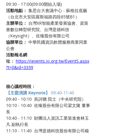
09:30 - 17:00(09:00開始入場)
活動地點：
 集思台大會議中心 - 蘇格拉底廳
（台北市大安區羅斯福路四段85號B1）
主辦單位：
 台灣XR智能產業發展協會、資策
會數位轉型研究院、台灣是德科技
（Keysight）、佐臻股份有限公司
協辦單位：
 中華民國資訊軟體服務商業同業
公會
活動報名網
址：
https://ievents.iii.org.tw/EventS.aspx
?t=0&id=3339
核心議程時段：
【主題演講 Keynote】
 09:40-11:40
09:40 - 10:10  吳詩聰 院士（中央研究院）
10:10 - 10:40  佐臻股份有限公司梁文隆 董事
長
10:40 - 11:10  財團法人資訊工業策進會林玉
凡 副執行長
11:10 - 11:40  台灣是德科技股份有限公司楊