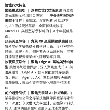
論壇四大特色
國際權威領銜 ｜ 洞察次世代技術演進
 特邀國
際光電顯示領域頂尖專家——
中央研究院吳詩
聰院士
進行主題演講。深度剖析 AI 賦能下
的 AR 眼鏡硬體革新，全面解碼光波導、
MicroLED 與新型顯示材料的未來十年關鍵路
徑。
頂尖黃金陣容 ｜ 齊聚 XR 產業關鍵供應鏈
 匯
聚產學研界等指標性機構與大廠。從精密光學
鏡頭、導光元件、觸控整合到系統封裝，完整
拼湊智慧視覺產業鏈的隱形冠軍拼圖。
軟硬深度融合 ｜ 聚焦 Edge AI 落地與雙軸轉
型
 跳脫傳統硬體探討，深入聚焦生成式 AI 與
邊緣運算（Edge AI）如何賦能智慧穿戴裝
置。探討「Agentic AR」主動感知與決策的
實務挑戰，協助企業在智慧化浪潮中精準卡
位。
前沿趨勢引領 ｜ 聚焦光學與 AI 技術焦點
 由
業界指標性公司之專業技術團隊與產業專家帶
領，深度分享次世代光學設計、前瞻顯示科技
與 AI 運算的最新技術進展與全球產業趨勢。