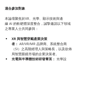
適合參加對象
本論壇聚焦於XR、光學、顯示技術與邊
緣 AI 的軟硬體深度整合，誠摯邀請以下領域
之專業人士共同參與：
XR 與智慧穿戴產業決策
者：
 AR/VR/MR 品牌商、系統整合商
（SI）之高階經理人與策略長，以及欲佈
局智慧眼鏡市場的企業決策者。
光電與半導體技術研發菁英：
 光學設
計、光機研發、光波導（Waveguide）
工程師，及精密鏡頭、導光元件、顯示觸
控模組之研發主管。
AI 演算法與邊緣運算專家：
 專注於邊
緣 AI（Edge AI）、電腦視覺、空間運算
的軟體架構師，以及開發 AI Agent 感知
應用的技術專家。
推動數位轉型之關鍵企業經理人：
 醫
療、工業製造、智慧城市、零售等領域，